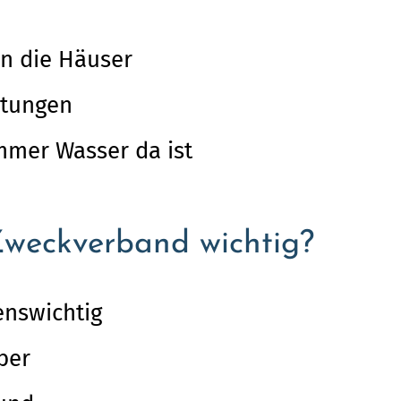
in die Häuser
itungen
immer Wasser da ist
Zweckverband wichtig?
enswichtig
ber