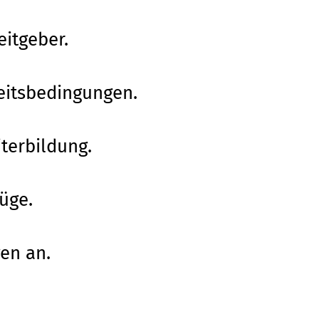
eitgeber.
eitsbedingungen.
iterbildung.
üge.
en an.