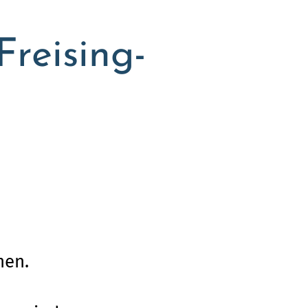
reising-
men.