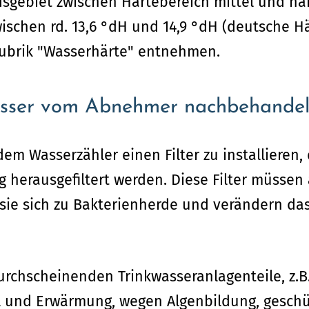
dsgebiet zwischen Härtebereich mittel und h
wischen rd. 13,6 °dH und 14,9 °dH (deutsche H
ubrik "Wasserhärte" entnehmen.
asser vom Abnehmer nachbehandel
m Wasserzähler einen Filter zu installieren, 
g herausgefiltert werden. Diese Filter müssen
sie sich zu Bakterienherde und verändern das
urchscheinenden Trinkwasseranlagenteile, z.B. 
l und Erwärmung, wegen Algenbildung, geschü