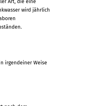
er Art, die eine
kwasser wird jährlich
laboren
bständen.
in irgendeiner Weise