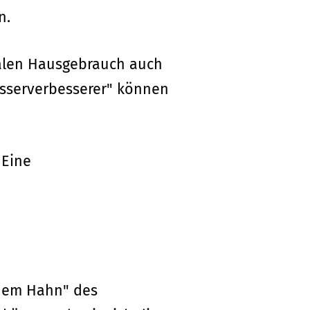
n.
malen Hausgebrauch auch
asserverbesserer" können
 Eine
 dem Hahn" des